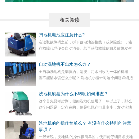
相关阅读
扫地机电池应注意什么?
在读取故障码之前，拆下蓄电池连接线（或保险丝），储
存故障代码便会自动消失。若再获取故障信息及故障发生
时的工作状况和环境条件，就非常麻烦和费时，因此，万
不可随意拆下蓄电池连接线，建议使用导线连接正负极，
自动洗地机不出水怎么办？
保证电源供给后，再进行现场操作。
​全自动洗地机是集喷洒，清洗，污水回收为一体的机器，
当不能洒水该怎么办呢？ 洗地机小编针对这个问题详细把
解决办法分享给大家
洗地机刷盘为什么不转呢如何排查？
这个首先要考虑到，假如洗地机使用了一年以上了，那么
这个问题是一定存在的，便是电瓶存电量变小，发动洗地
机刷盘电量缺乏，请先把洗地机充电12小时以上，再开机
使用
洗地机的的操作简单么？ 有没有什么特别的注意
事项？
一般来说，洗地机 的操作很简单的，使用前仔细阅读洗地