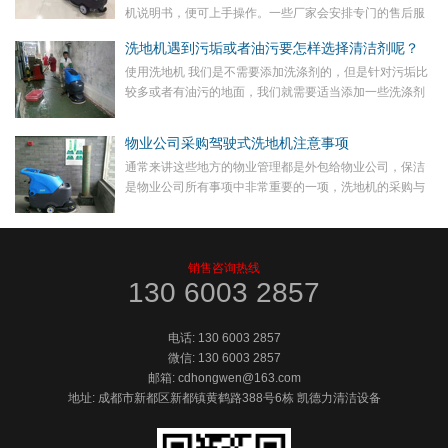
机说明书，便可上手操作。一些厂家会安排专门的售后服
务人员送货上门，并可现场培训，如梁玉玺洗地机。洗地
洗地机遇到污垢或者油污要怎样选择清洁剂呢？
机虽然操作简单，但是在操作过程中到底应该注意一些事
使用洗地机 我们是不需要添加洗涤剂的，但是针对污垢比
项，才能增加洗地机的使用寿命。
较多或者有油污的地面，我们就需要适当添加一些洗涤剂
来配合清洗，这样清洗完的效果更好。那么我们在选择洗
涤剂的时候有什么要求和注意事项呢？洗地机用洗涤剂该
物业公司采购驾驶式洗地机注意事项
如何选择?
通常来讲这些地方的物业管理都是外包给物业公司，保洁
是物业公司所有事项中非常重要的一项，洗地机的采购与
选择就显得非常重要。那么南宁物业公司在采购驾驶式洗
地机的时候应考虑哪些因素。
销售咨询热线
130 6003 2857
电话:
130 6003 2857
微信:
130 6003 2857
邮箱: cdhongwen@163.com
地址: 成都市新都区新都镇黄鹤路388号6栋 凯德力清洁设备