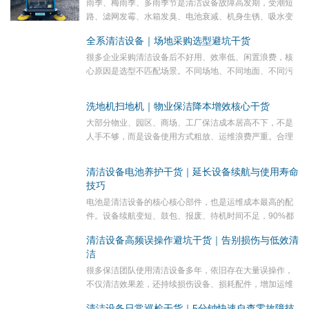
雨季、梅雨季、多雨季节是清洁设备故障高发期，受潮短
路、滤网发霉、水箱发臭、电池衰减、机身生锈、吸水变
差等问题集中爆发。很多设备不是用坏的，是雨季受潮放
全系清洁设备｜场地采购选型避坑干货
坏的。本篇分享全系设备雨季专属防护干货，有效降低
很多企业采购清洁设备后不好用、效率低、闲置浪费，核
故...
心原因是选型不匹配场景。不同场地、不同地面、不同污
渍、不同面积，适配的设备完全不同。本篇分享精准选型
避坑指南，帮助企业一次性选对设备、杜绝采购浪费。
洗地机扫地机｜物业保洁降本增效核心干货
大...
大部分物业、园区、商场、工厂保洁成本居高不下，不是
人手不够，而是设备使用方式粗放、运维浪费严重。合理
使用清洁设备，不仅能提升干净度，还能直接减少人工、
耗材、维修三大成本，本篇分享可直接落地的保洁降本
清洁设备电池养护干货｜延长设备续航与使用寿命
干...
技巧
电池是清洁设备的核心核心部件，也是运维成本最高的配
件。设备续航变短、鼓包、报废、待机时间不足，90%都
是养护不当导致，而非质量问题。本篇分享凯德力全系锂
清洁设备高频误操作避坑干货｜告别损伤与低效清
电清洁设备专属电池养护干货，规范养护可延长电池2...
洁
很多保洁团队使用清洁设备多年，依旧存在大量误操作，
不仅清洁效果差，还持续损伤设备、损耗配件，增加运维
成本。本篇汇总凯德力全系清洁设备最常见的误操作问
清洁设备日常巡检干货｜5分钟快速自查零故障技