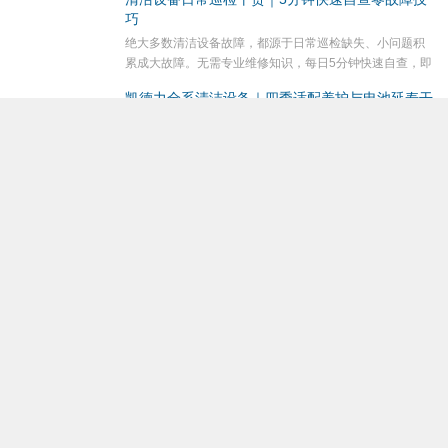
题，精准讲解避坑技巧，帮助保洁人员规范作业、高效保
巧
洁...
绝大多数清洁设备故障，都源于日常巡检缺失、小问题积
累成大故障。无需专业维修知识，每日5分钟快速自查，即
可规避95%的设备停机、损坏、清洁失效问题。本篇适配
凯德力全系清洁设备｜四季适配养护与电池延寿干
凯德力扫地机、手推/驾驶式洗地机全系设备，分享...
货
清洁设备的使用寿命、续航能力、作业稳定性，和四季养
护方式息息相关，尤其是电池、电机、水路系统，受温
度、气候影响极大。很多设备提前老化、续航衰减、频繁
凯德力全系清洁设备｜耗材选型、更换与省钱养护
故障，均是四季养护不到位导致。本篇分享凯德力扫地
干货
机、...
刷盘、吸水胶条、滤网、滚刷等耗材是清洁设备的核心配
件，耗材选型错误、更换时机不当，不仅会导致清洁效果
变差，还会加重设备负载、加速设备老化，增加运维成
凯德力全系清洁设备｜常见故障自查与零成本解决
本。本篇针对凯德力全系设备耗材，分享场景选型、更换
干货
标...
清洁设备日常使用中，大部分故障并非设备质量问题，而
是操作不当、日常清理不到位导致，无需售后维修，简单
自查即可快速解决。本篇汇总凯德力扫地机、驾驶洗地
不同场地清洁设备选型干货｜凯德力物业工业商用
机、手推洗地机全系通用高频故障，分享零成本自查、解
精准搭配指南
决...
很多企业清洁设备使用效果差，本质是设备选型不匹配场