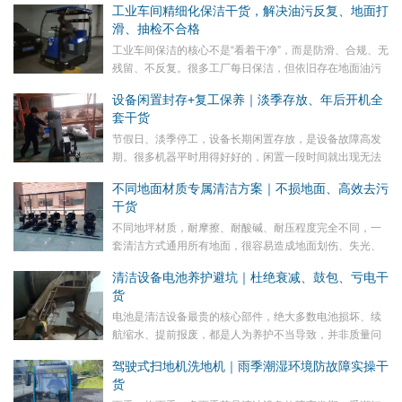
工业车间精细化保洁干货，解决油污反复、地面打
需更换电池，即可有效提升续航时长30%以上，杜绝作...
滑、抽检不合格
工业车间保洁的核心不是“看着干净”，而是防滑、合规、无
残留、不反复。很多工厂每日保洁，但依旧存在地面油污
反复、叉车打滑、员工滑倒、卫生抽检不达标等问题，核
设备闲置封存+复工保养｜淡季存放、年后开机全
心是保洁流程不标准、重污处理不到位。本篇分享工...
套干货
节假日、淡季停工，设备长期闲置存放，是设备故障高发
期。很多机器平时用得好好的，闲置一段时间就出现无法
开机、电池报废、水路堵塞、机身生锈等问题，全部源于
不同地面材质专属清洁方案｜不损地面、高效去污
封存和复工操作不规范。本篇分享全套闲置封存、复工
干货
开...
不同地坪材质，耐摩擦、耐酸碱、耐压程度完全不同，一
套清洁方式通用所有地面，很容易造成地面划伤、失光、
起砂、破损。本篇针对市面主流地面材质，分享专属清洁
清洁设备电池养护避坑｜杜绝衰减、鼓包、亏电干
方案，兼顾去污效果与地面养护。大理石、抛光砖、高
货
端...
电池是清洁设备最贵的核心部件，绝大多数电池损坏、续
航缩水、提前报废，都是人为养护不当导致，并非质量问
题。本篇总结用户最容易踩的电池误区，搭配四季养护技
驾驶式扫地机洗地机｜雨季潮湿环境防故障实操干
巧，有效延长电池2-3倍使用寿命。四大致命电池误区...
货