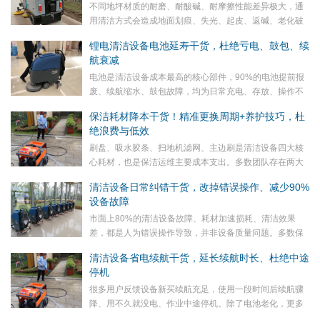
不同地坪材质的耐磨、耐酸碱、耐摩擦性能差异极大，通
用清洁方式会造成地面划痕、失光、起皮、返碱、老化破
损，不仅清洁效果差，还会造成场地装修损耗，增加翻新
锂电清洁设备电池延寿干货，杜绝亏电、鼓包、续
成本。本篇针对市面主流地坪材质，梳理专属清洁方案
航衰减
与...
电池是清洁设备成本最高的核心部件，90%的电池提前报
废、续航缩水、鼓包故障，均为日常充电、存放、操作不
当导致，而非电池质量问题。很多保洁人员习惯性亏电使
保洁耗材降本干货！精准更换周期+养护技巧，杜
用、通宵过充、长期闲置不补电，导致电池电芯不可逆...
绝浪费与低效
刷盘、吸水胶条、扫地机滤网、主边刷是清洁设备四大核
心耗材，也是保洁运维主要成本支出。多数团队存在两大
误区：耗材没坏盲目换新造成浪费，或耗材严重磨损继续
清洁设备日常纠错干货，改掉错误操作、减少90%
使用，导致清洁不达标、损伤设备地面。本篇明确全系
设备故障
耗...
市面上80%的清洁设备故障、耗材加速损耗、清洁效果
差，都是人为错误操作导致，并非设备质量问题。多数保
洁人员凭经验操作，长期沿用错误习惯，小问题日积月累
清洁设备省电续航干货，延长续航时长、杜绝中途
变成大修故障。本篇汇总全系设备高频错误操作，搭配
停机
正...
很多用户反馈设备新买续航充足，使用一段时间后续航骤
降、用不久就没电、作业中途停机。除了电池老化，更多
是操作不当、耗电浪费导致。掌握设备省电作业技巧，无